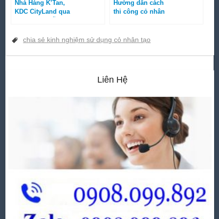
Nhà Hàng K’Tan,
Hướng dẫn cách
KDC CityLand qua
thi công cỏ nhân
nhiều năm vẫn
tạo sân vườn được
dùng cỏ nhân tạo
đẹp chuẩn
chia sẻ kinh nghiệm sử dụng cỏ nhân tạo
Liên Hệ