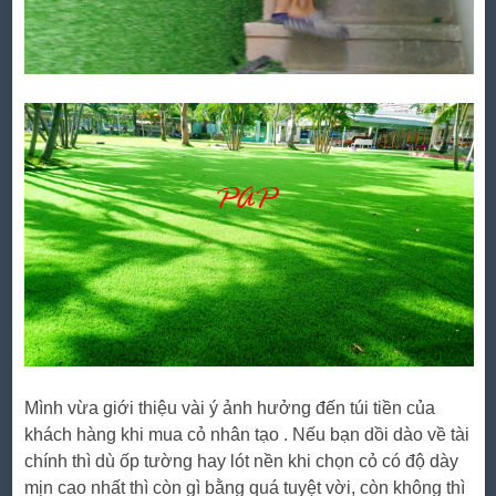
Mình vừa giới thiệu vài ý ảnh hưởng đến túi tiền của
khách hàng khi mua cỏ nhân tạo . Nếu bạn dồi dào về tài
chính thì dù ốp tường hay lót nền khi chọn cỏ có độ dày
mịn cao nhất thì còn gì bằng quá tuyệt vời, còn không thì