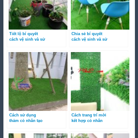
Tiết lộ bí quyết
Chia sẻ bí quyết
cách vệ sinh và sử
cách vệ sinh và sử
dụng cỏ nhân tạo
dụng cỏ nhân tạo
đúng cách phần 2
đúng cách phần 1
Cách sử dụng
Cách trang trí mới
thảm cỏ nhân tạo
kết hợp cỏ nhân
trong thời tiết ẩm
tạo và cỏ nhựa
ướt